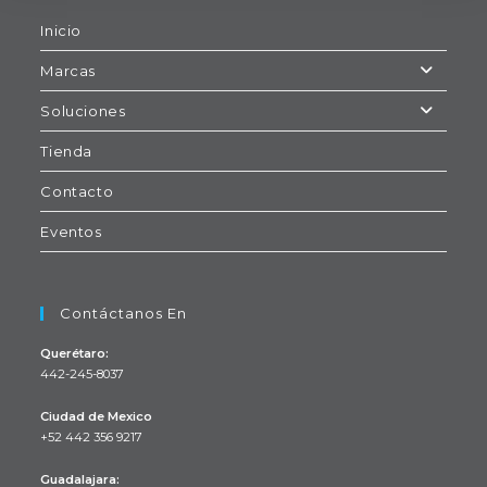
Inicio
Marcas
Soluciones
Tienda
Contacto
Eventos
Contáctanos En
Querétaro:
442-245-8037
Ciudad de Mexico
+52 442 356 9217
Se
Guadalajara:
abre