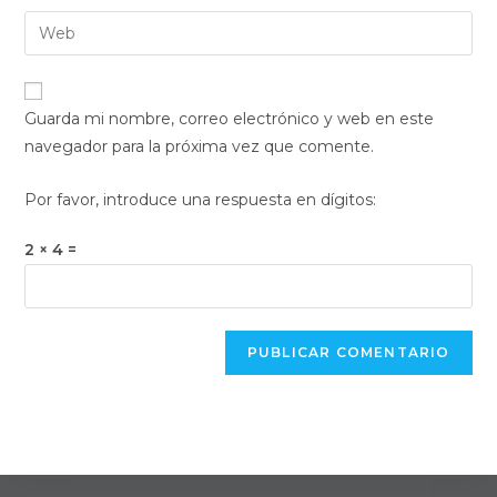
nombre
dirección
Introduce
de
de
la
usuario
correo
URL
para
electrónico
de
comentar
Guarda mi nombre, correo electrónico y web en este
para
tu
navegador para la próxima vez que comente.
comentar
web
(opcional)
Por favor, introduce una respuesta en dígitos:
2 × 4 =