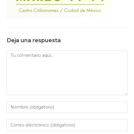
Deja una respuesta
Comentario
Introduce
tu
nombre
Introduce
o
tu