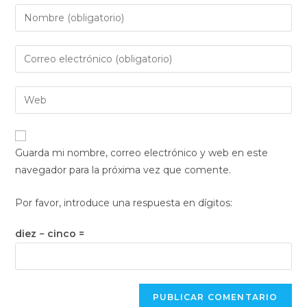
Introduce
tu
nombre
Introduce
o
tu
nombre
dirección
Introduce
de
de
la
usuario
correo
URL
para
electrónico
de
comentar
Guarda mi nombre, correo electrónico y web en este
para
tu
navegador para la próxima vez que comente.
comentar
web
(opcional)
Por favor, introduce una respuesta en dígitos:
diez − cinco =