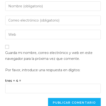
Introduce
tu
nombre
Introduce
o
tu
nombre
dirección
Introduce
de
de
la
usuario
correo
URL
para
electrónico
de
comentar
Guarda mi nombre, correo electrónico y web en este
para
tu
navegador para la próxima vez que comente.
comentar
web
(opcional)
Por favor, introduce una respuesta en dígitos:
tres × 4 =