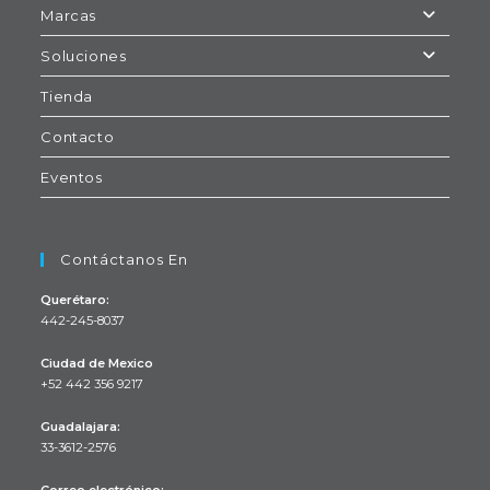
Marcas
Soluciones
Tienda
Contacto
Eventos
Contáctanos En
Querétaro:
442-245-8037
Ciudad de Mexico
+52 442 356 9217
Se
Guadalajara:
abre
33-3612-2576
en
Se
tu