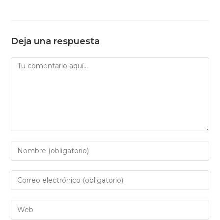
Deja una respuesta
Comentario
Introduce
tu
nombre
Introduce
o
tu
nombre
dirección
Introduce
de
de
la