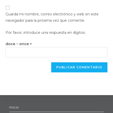
usuario
correo
URL
para
electrónico
de
comentar
Guarda mi nombre, correo electrónico y web en este
para
tu
navegador para la próxima vez que comente.
comentar
web
(opcional)
Por favor, introduce una respuesta en dígitos:
doce − once =
Inicio