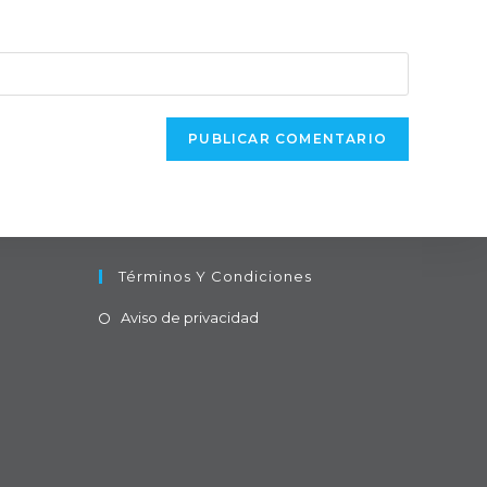
eb
pcional)
Términos Y Condiciones
sApp
Se
Aviso de privacidad
abre
en
una
nueva
pestaña