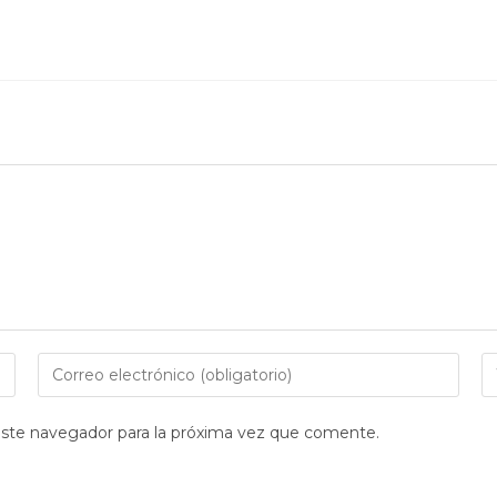
Introduce
I
tu
la
dirección
U
este navegador para la próxima vez que comente.
de
d
correo
tu