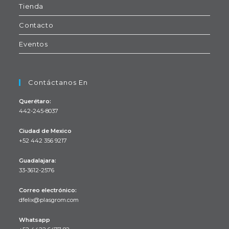
Tienda
Contacto
Eventos
Contáctanos En
Querétaro:
442-245-8037
Ciudad de Mexico
+52 442 356 9217
Se
Guadalajara:
abre
33-3612-2576
en
Se
tu
Correo electrónico:
abre
Se
dfelix@plasgrom.com
aplicación
en
abre
en
tu
Whatsapp
tu