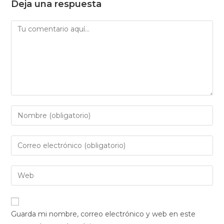
Deja una respuesta
Comentario
Introduce
tu
nombre
Introduce
o
tu
nombre
dirección
Introduce
de
de
la
usuario
correo
URL
para
electrónico
de
comentar
Guarda mi nombre, correo electrónico y web en este
para
tu