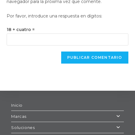
navegador para la próxima vez que comente.
comentar
web
(opcional)
Por favor, introduce una respuesta en dígitos:
18 + cuatro =
Inicio
Marcas
Soluciones