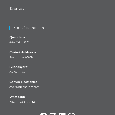
Eventos
Contáctanos En
Querétaro:
442-245-8037
Ciudad de Mexico
+52 442 356 9217
Se
Guadalajara:
abre
33-3612-2576
en
Se
tu
Correo electrónico:
abre
Se
dfelix@plasgrom.com
aplicación
en
abre
en
tu
Whatsapp
tu
+52 4422 6477 82
aplicación
aplicación