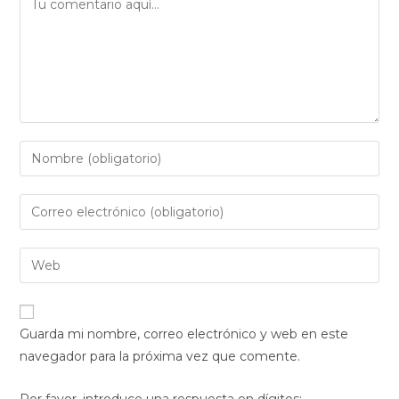
Introduce
tu
nombre
Introduce
o
tu
nombre
dirección
Introduce
de
de
la
usuario
correo
URL
para
electrónico
de
comentar
Guarda mi nombre, correo electrónico y web en este
para
tu
navegador para la próxima vez que comente.
comentar
web
(opcional)