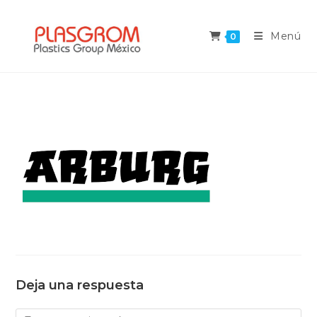
Saltar
al
Menú
0
contenido
Deja una respuesta
Comentario