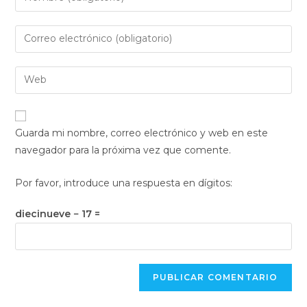
tu
nombre
Introduce
o
tu
nombre
dirección
Introduce
de
de
la
usuario
correo
URL
para
electrónico
de
comentar
Guarda mi nombre, correo electrónico y web en este
para
tu
navegador para la próxima vez que comente.
comentar
web
(opcional)
Por favor, introduce una respuesta en dígitos:
diecinueve − 17 =