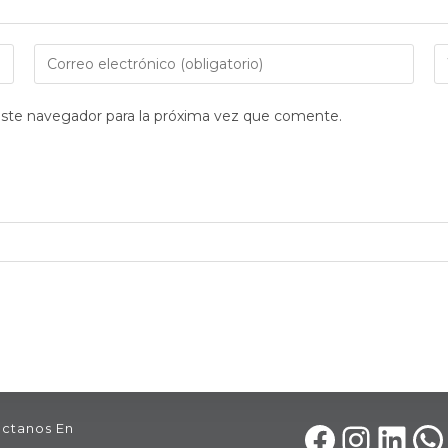
Introduce
I
tu
la
dirección
U
este navegador para la próxima vez que comente.
de
d
correo
tu
electrónico
w
para
(o
comentar
ctanos En
Facebook
Instagram
LinkedIn
What