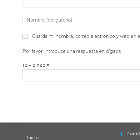
Introduce
tu
nombre
Guarda mi nombre, correo electrónico y web en 
o
nombre
Por favor, introduce una respuesta en dígitos:
de
usuario
10 − cinco =
para
comentar
Contá
Inicio