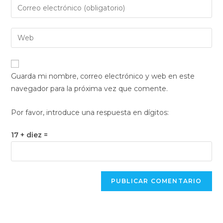
Introduce
o
tu
nombre
dirección
Introduce
de
de
la
usuario
correo
URL
para
electrónico
de
comentar
Guarda mi nombre, correo electrónico y web en este
para
tu
navegador para la próxima vez que comente.
comentar
web
(opcional)
Por favor, introduce una respuesta en dígitos:
17 + diez =