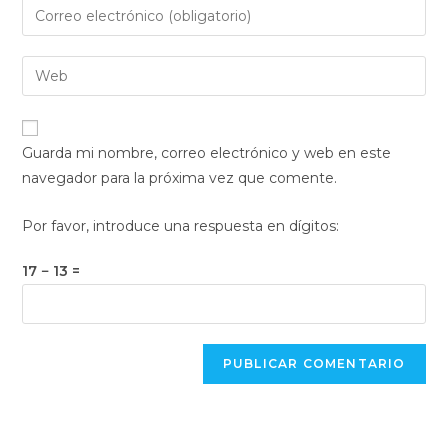
Introduce
o
tu
nombre
dirección
Introduce
de
de
la
usuario
correo
URL
para
electrónico
de
comentar
Guarda mi nombre, correo electrónico y web en este
para
tu
navegador para la próxima vez que comente.
comentar
web
(opcional)
Por favor, introduce una respuesta en dígitos:
17 − 13 =